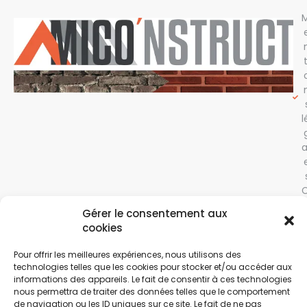
t
l
a
Gérer le consentement aux
cookies
f
Pour offrir les meilleures expériences, nous utilisons des
technologies telles que les cookies pour stocker et/ou accéder aux
informations des appareils. Le fait de consentir à ces technologies
t
nous permettra de traiter des données telles que le comportement
de navigation ou les ID uniques sur ce site. Le fait de ne pas